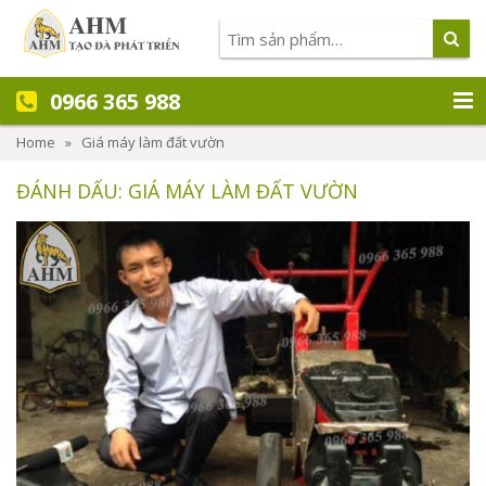
0966 365 988
Home
»
Giá máy làm đất vườn
ĐÁNH DẤU: GIÁ MÁY LÀM ĐẤT VƯỜN