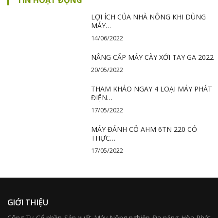
TIN HOẠT ĐỘNG
LỢI ÍCH CỦA NHÀ NÔNG KHI DÙNG
MÁY…
14/06/2022
NÂNG CẤP MÁY CÀY XỚI TAY GA 2022
20/05/2022
THAM KHẢO NGAY 4 LOẠI MÁY PHÁT
ĐIỆN…
17/05/2022
MÁY ĐÁNH CỎ AHM 6TN 220 CÓ
THỰC…
17/05/2022
GIỚI THIỆU
Công Ty Cổ phần Sản xuất Máy Nông nghiệp Đa năng Hòa Phát