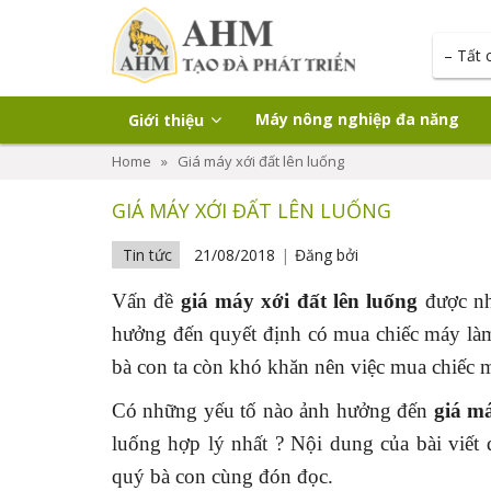
Máy nông nghiệp đa năng
Giới thiệu
Home
»
Giá máy xới đất lên luống
GIÁ MÁY XỚI ĐẤT LÊN LUỐNG
Tin tức
21/08/2018
Đăng bởi
Vấn đề
giá máy xới đất lên luống
được nh
hưởng đến quyết định có mua chiếc máy làm
bà con ta còn khó khăn nên việc mua chiếc má
Có những yếu tố nào ảnh hưởng đến
giá má
luống hợp lý nhất ? Nội dung của bài viết 
quý bà con cùng đón đọc.