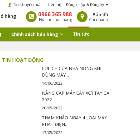
Tin khuyến mãi
Liên hệ
Đăng nhập & Đăng ký
0966 365 988
Bản đồ
iỏ hàng
Hotline mua hàng
Chi nhánh
g
Tin tức
Chính sách bán hàng
TIN HOẠT ĐỘNG
LỢI ÍCH CỦA NHÀ NÔNG KHI
DÙNG MÁY…
14/06/2022
NÂNG CẤP MÁY CÀY XỚI TAY GA
2022
20/05/2022
THAM KHẢO NGAY 4 LOẠI MÁY
PHÁT ĐIỆN…
17/05/2022